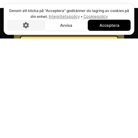
Genom att klicka på "Acceptera" godkänner du lagring av cookies på
Integritetspolicy
Cookiepolicy
din enhet.
•
Avvisa
Acceptera
Vor 60 Jahren patentierte Nils Enar Nilsson
eine Erfindung, die den Hebemarkt
revolutionierte. Mit dem Schwerpunkt auf
Qualität, Zuverlässigkeit und
Benutzerfreundlichkeit fanden Nenable-Lifte
schnell ihren Weg zu allen Kunden, von
Werkstätten bis hin zu Großkunden auf der
ganzen Welt.