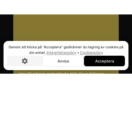
Genom att klicka på "Acceptera" godkänner du lagring av cookies på
Integritetspolicy
Cookiepolicy
din enhet.
•
Avvisa
Acceptera
Vor 60 Jahren patentierte Nils Enar Nilsson
eine Erfindung, die den Hebemarkt
revolutionierte. Mit dem Schwerpunkt auf
Qualität, Zuverlässigkeit und
Benutzerfreundlichkeit fanden Nenable-Lifte
schnell ihren Weg zu allen Kunden, von
Werkstätten bis hin zu Großkunden auf der
ganzen Welt.